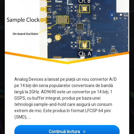
Analog Devices a lansat pe piață un nou convertor A/D
pe 14 biți din seria popularelor convertoare de bandă
largă la 2GHz. AD9690 este un convertor pe 14 biți, 1
GSPS, cu buffer integrat, produs pe baza unei
tehnologii sample-and-hold care asigură un consum
extrem de mic. Este produs în format LFCSP 64 pini
(SMD), …
AD9690 de la Analog Device
Continuă lectura