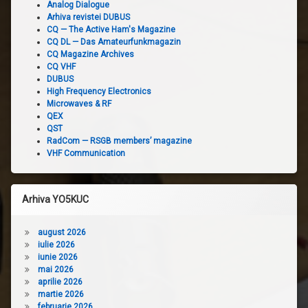
Analog Dialogue
Arhiva revistei DUBUS
CQ — The Active Ham's Magazine
CQ DL — Das Amateurfunkmagazin
CQ Magazine Archives
CQ VHF
DUBUS
High Frequency Electronics
Microwaves & RF
QEX
QST
RadCom — RSGB members’ magazine
VHF Communication
Arhiva YO5KUC
august 2026
iulie 2026
iunie 2026
mai 2026
aprilie 2026
martie 2026
februarie 2026