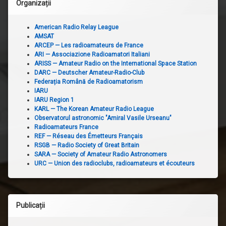
Organizații
American Radio Relay League
AMSAT
ARCEP — Les radioamateurs de France
ARI — Associazione Radioamatori Italiani
ARISS — Amateur Radio on the International Space Station
DARC — Deutscher Amateur-Radio-Club
Federația Română de Radioamatorism
IARU
IARU Region 1
KARL — The Korean Amateur Radio League
Observatorul astronomic "Amiral Vasile Urseanu"
Radioamateurs France
REF — Réseau des Émetteurs Français
RSGB — Radio Society of Great Britain
SARA — Society of Amateur Radio Astronomers
URC — Union des radioclubs, radioamateurs et écouteurs
Publicații