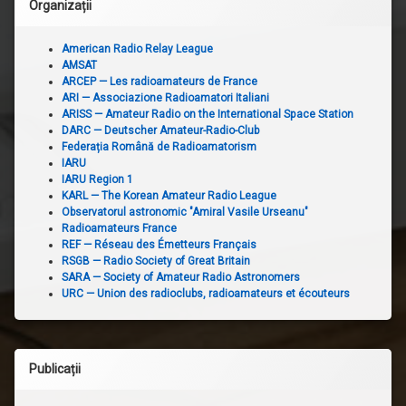
Organizații
American Radio Relay League
AMSAT
ARCEP — Les radioamateurs de France
ARI — Associazione Radioamatori Italiani
ARISS — Amateur Radio on the International Space Station
DARC — Deutscher Amateur-Radio-Club
Federația Română de Radioamatorism
IARU
IARU Region 1
KARL — The Korean Amateur Radio League
Observatorul astronomic "Amiral Vasile Urseanu"
Radioamateurs France
REF — Réseau des Émetteurs Français
RSGB — Radio Society of Great Britain
SARA — Society of Amateur Radio Astronomers
URC — Union des radioclubs, radioamateurs et écouteurs
Publicații