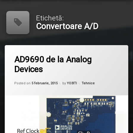
Etichetă:
Convertoare A/D
Etichetat
Lasă
AD9690
AD9690 de la Analog
un
comentariu
Devices
la
Analog
AD9690
Devices
de
Updated on
27 septembrie, 2015
la
Categorii:
Posted on
5 februarie, 2015
by
YO3ITI
Tehnice
Convertoare
Analog
A/D
Devices
SDR