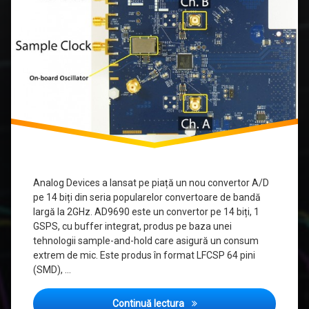
Analog Devices a lansat pe piață un nou convertor A/D
pe 14 biți din seria popularelor convertoare de bandă
largă la 2GHz. AD9690 este un convertor pe 14 biți, 1
GSPS, cu buffer integrat, produs pe baza unei
tehnologii sample-and-hold care asigură un consum
extrem de mic. Este produs în format LFCSP 64 pini
(SMD), …
AD9690 de la Analog Device
Continuă lectura