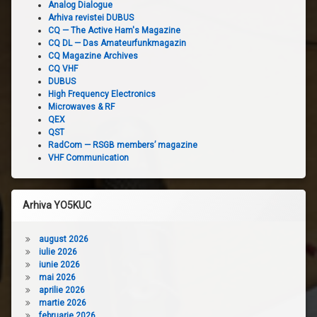
Analog Dialogue
Arhiva revistei DUBUS
CQ — The Active Ham's Magazine
CQ DL — Das Amateurfunkmagazin
CQ Magazine Archives
CQ VHF
DUBUS
High Frequency Electronics
Microwaves & RF
QEX
QST
RadCom — RSGB members’ magazine
VHF Communication
Arhiva YO5KUC
august 2026
iulie 2026
iunie 2026
mai 2026
aprilie 2026
martie 2026
februarie 2026