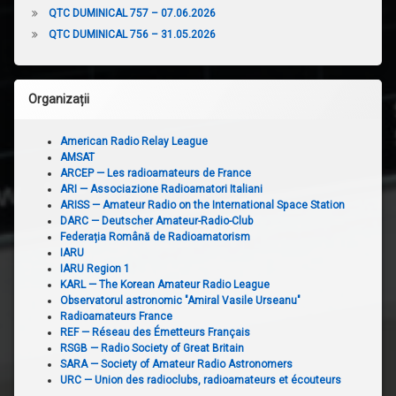
QTC DUMINICAL 757 – 07.06.2026
QTC DUMINICAL 756 – 31.05.2026
Organizații
American Radio Relay League
AMSAT
ARCEP — Les radioamateurs de France
ARI — Associazione Radioamatori Italiani
ARISS — Amateur Radio on the International Space Station
DARC — Deutscher Amateur-Radio-Club
Federația Română de Radioamatorism
IARU
IARU Region 1
KARL — The Korean Amateur Radio League
Observatorul astronomic "Amiral Vasile Urseanu"
Radioamateurs France
REF — Réseau des Émetteurs Français
RSGB — Radio Society of Great Britain
SARA — Society of Amateur Radio Astronomers
URC — Union des radioclubs, radioamateurs et écouteurs