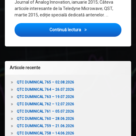
Journal of Analog Innovation, ianuarie 2015; Câteva
articole interesante de la Teledyne Microwave; QST,
martie 2015, ediție specială dedicată antenelor. …
Revista Presei — QTC167, 15
Continuă lectura
Articole recente
QTC DUMINICAL 765 – 02.08.2026
QTC DUMINICAL 764 – 26.07.2026
QTC DUMINICAL 763 – 19.07.2026
QTC DUMINICAL 762 – 12.07.2026
QTC DUMINICAL 761 – 05.07.2026
QTC DUMINICAL 760 – 28.06.2026
QTC DUMINICAL 759 – 21.06.2026
QTC DUMINICAL 758 – 14.06.2026