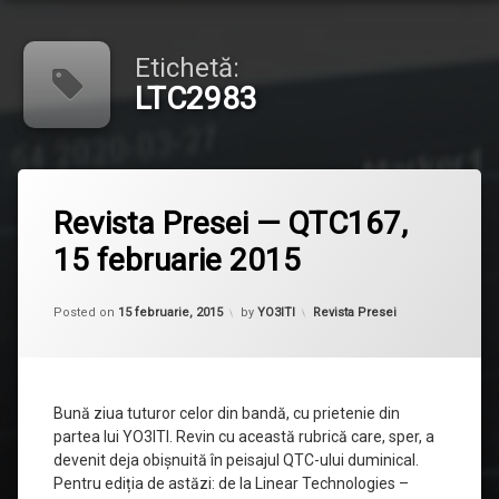
Etichetă:
LTC2983
Etichetat
LTC2983
Revista Presei — QTC167,
revista
15 februarie 2015
presei
Updated on
1 octombrie, 2015
Categorii:
Posted on
15 februarie, 2015
by
YO3ITI
Revista Presei
Bună ziua tuturor celor din bandă, cu prietenie din
partea lui YO3ITI. Revin cu această rubrică care, sper, a
devenit deja obișnuită în peisajul QTC-ului duminical.
Pentru ediția de astăzi: de la Linear Technologies –