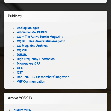
Publicații
Analog Dialogue
Arhiva revistei DUBUS
CQ — The Active Ham's Magazine
CQ DL — Das Amateurfunkmagazin
CQ Magazine Archives
CQ VHF
DUBUS
High Frequency Electronics
Microwaves & RF
QEX
QST
RadCom — RSGB members’ magazine
VHF Communication
Arhiva YO5KUC
august 2026